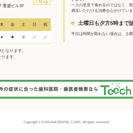
一人の意見で進めるのではなく、医
27 重盛ビル3F
満足いただける治療を心がけていま
土曜日も夕方5時まで
木
金
土
日
祝
平日は時間が取れない場合は、土曜
●
★
※
／
／
診療となります。
となります。
Copyright © ICHIGAYA DENTAL CLINIC. All rights reserved.