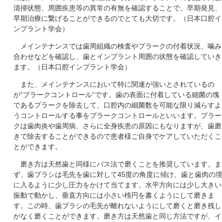
清掃状態、周囲疾患等の異常の有無を確認することで、早期発見、
早期治療に繋げることができるのでとても大切です。（日本口腔イ
ンプラント学会）
メインテナンスでは歯周組織の検査やプラークの付着状況、噛み
合わせなどを確認し、歯とインプラント周囲の状態を確認していき
ます。（日本口腔インプラント学会）
また、メインテナンスにおいて特に関連が強いとされているの
が“プラークコントロール“です。歯の表面に付着している細菌の塊
であるプラークを除去して、口腔内の細菌数を可能な限り減らすよ
うコントロールする事をプラークコントロールといいます。プラー
クは歯肉炎や歯周病、さらに全身疾患の原因にもなりますが、歯磨
きで除去することができるので患者様ご自身でケアしていただくこ
とができます。
磨き方は天然歯と同様にバス法で磨くことを推奨しています。ま
ず、歯ブラシは毛先を歯に対して45度の角度に傾け、歯と歯肉の
に入るように少し圧力をかけて当てます。水平方向には少し大きい
振動で動かし、垂直方向には小さい楕円を書くようにして磨きま
す。この時、歯ブラシの毛先が離れないようにして磨くと磨き残し
がなく磨くことができます。磨き方は天然歯と同じ方法ですが、イ