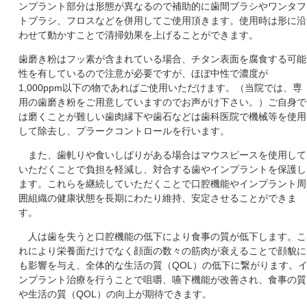
ンプラント部分は形態が異なるので補助的に歯間ブラシやワンタフ
トブラシ、フロスなどを併用してご使用頂きます。使用時は形に沿
わせて動かすことで清掃効果を上げることができます。
歯磨き粉はフッ素が含まれている場合、チタン表面を腐食する可能
性を有しているので注意が必要ですが、ほぼ中性で濃度が
1,000ppm以下の物であればご使用いただけます。（当院では、専
用の歯磨き粉をご用意していますのでお声がけ下さい。）ご自身で
は磨くことが難しい歯肉縁下や歯石などは歯科医院で機械等を使用
して除去し、プラークコントロールを行います。
また、歯軋りや食いしばりがある場合はマウスピースを使用して
いただくことで負担を軽減し、対合する歯やインプラントを保護し
ます。これらを継続していただくことで口腔機能やインプラント周
囲組織の健康状態を長期にわたり維持、安定させることができま
す。
人は歯を失うと口腔機能の低下により食事の質が低下します。こ
れにより栄養面だけでなく顔面の数々の筋肉が衰えることで顔貌に
も影響を与え、全体的な生活の質（QOL）の低下に繋がります。
ンプラント治療を行うことで咀嚼、嚥下機能が改善され、食事の質
や生活の質（QOL）の向上が期待できます。