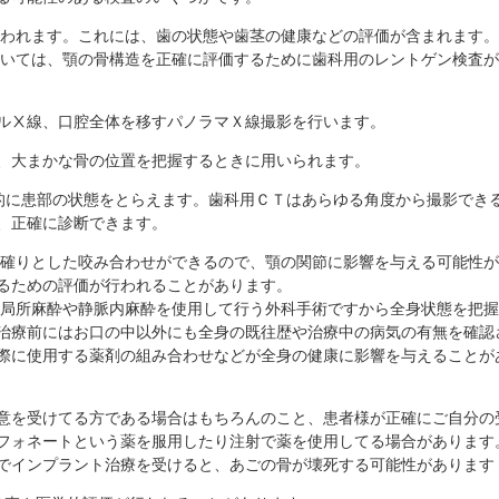
行われます。これには、歯の状態や歯茎の健康などの評価が含まれます。
おいては、顎の骨構造を正確に評価するために歯科用のレントゲン検査
ルⅩ線、口腔全体を移すパノラマＸ線撮影を行います。
、大まかな骨の位置を把握するときに用いられます。
立体的に患部の状態をとらえます。歯科用ＣＴはあらゆる角度から撮影でき
、正確に診断できます。
り確りとした咬み合わせができるので、顎の関節に影響を与える可能性
るための評価が行われることがあります。
、局所麻酔や静脈内麻酔を使用して行う外科手術ですから全身状態を把
治療前にはお口の中以外にも全身の既往歴や治療中の病気の有無を確認
際に使用する薬剤の組み合わせなどが全身の健康に影響を与えることが
意を受けてる方である場合はもちろんのこと、患者様が正確にご自分の
フォネートという薬を服用したり注射で薬を使用してる場合があります
でインプラント治療を受けると、あごの骨が壊死する可能性があります