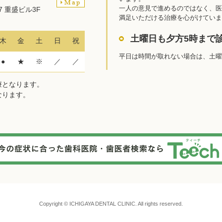
一人の意見で進めるのではなく、医
27 重盛ビル3F
満足いただける治療を心がけていま
土曜日も夕方5時まで
木
金
土
日
祝
平日は時間が取れない場合は、土曜
●
★
※
／
／
診療となります。
となります。
Copyright © ICHIGAYA DENTAL CLINIC. All rights reserved.