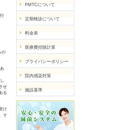
PMTCについて
が行
定期検診について
料金表
医療費控除計算
るの
プライバシーポリシー
があ
院内感染対策
握し
させ
施設基準
ある
受け
。そ