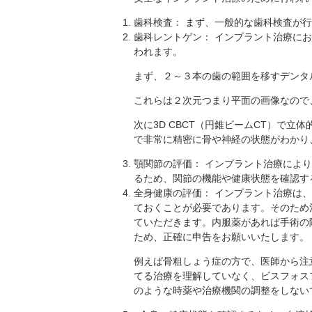
歯科検査： まず、一般的な歯科検査が
歯科レントゲン： インプラント治療に
われます。
まず、２～３本の歯の範囲を移すデンタ
これらは２次元つまり平面の画像なので
次に3D CBCT（円錐ビームCT）で
で非常に精密に骨や神経の状態がわかり
顎関節の評価： インプラント治療によ
るため、関節の機能や健康状態を確認す
全身健康の評価： インプラント治療は
ておくことが必要であります。そのため
ていただきます。内服薬があれば手術の
ため、正確に申告をお願いいたします。
例えば骨粗しょう症の方で、医師から注
てる治療を理解していなく、ビスフォス
のような時薬や治療機関の調整をしない